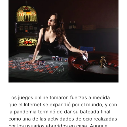
Los juegos online tomaron fuerzas a medida
que el Internet se expandió por el mundo, y con
la pandemia terminó de dar su bateada final
como una de las actividades de ocio realizadas
por los usuarios aburridos en casa. Aunque