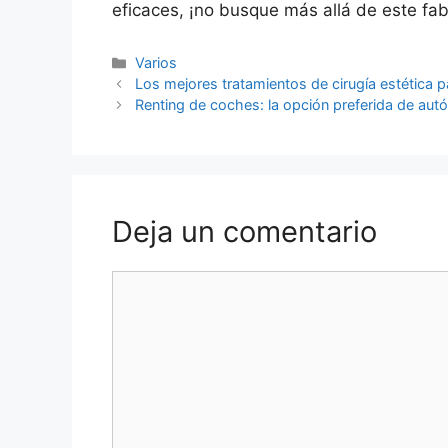
eficaces, ¡no busque más allá de este fab
Categorías
Varios
Navegación
Los mejores tratamientos de cirugía estética pa
de
Renting de coches: la opción preferida de a
entradas
Deja un comentario
Comentario